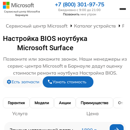
+7 (800) 301-97-75
Ежедневно с 9:00 до 21:00
Сервисный центр Microsoft
в
Позвонить
мне утром
Барнауле
Сервисный центр Microsoft
Каталог устройств
Рем
Настройка BIOS ноутбука
Microsoft Surface
Позвоните или закажите звонок. Наши менеджеры из
сервис-центра Microsoft в Барнауле дадут оценку
стоимости ремонта ноутбука Настройка BIOS.
Есть запчасти
Узнать стоимость
Гарантия
Модели
Акции
Преимущества
Отзы
Услуга
Цена
Замена материнской платы
1890 р