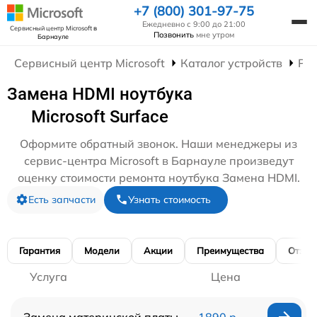
+7 (800) 301-97-75
Ежедневно с 9:00 до 21:00
Сервисный центр Microsoft
в
Позвонить
мне утром
Барнауле
Сервисный центр Microsoft
Каталог устройств
Рем
Замена HDMI ноутбука
Microsoft Surface
Оформите обратный звонок. Наши менеджеры из
сервис-центра Microsoft в Барнауле произведут
оценку стоимости ремонта ноутбука Замена HDMI.
Есть запчасти
Узнать стоимость
Гарантия
Модели
Акции
Преимущества
Отзы
Услуга
Цена
Замена материнской платы
1890 р