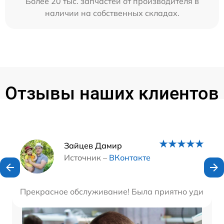
Более 20 тыс. запчастей от производителя в
наличии на собственных складах.
Отзывы наших клиентов
Наши мастера
Зайцев Дамир
Источник –
ВКонтакте
Прекрасное обслуживание! Была приятно удивлена